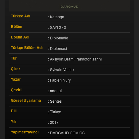
Türkçe Adı
: Katanga
Bölüm
: SAYI 2 / 3
Bölüm Adı
: Diplomatie
Türkçe Bölüm Adı
: Diplomasi
Tür
: Aksiyon,Dram,Frankofon,Tarihi
Çizer
: Sylvain Vallee
Yazar
: Fabien Nury
Çeviri
:
odenat
Görsel Uyarlama
:
SenSei
Dili
: Türkçe
Yılı
: 2017
Yapımcı/Yayıncı
: DARGAUD COMICS